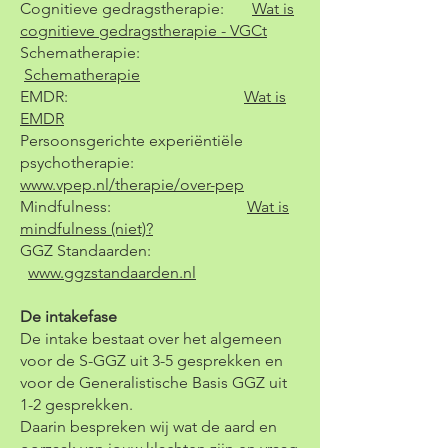
Cognitieve gedragstherapie:
Wat is
cognitieve gedragstherapie - VGCt
Schematherapie:
Schematherapie
​EMDR:
Wat is
EMDR
Persoonsgerichte experiëntiële
psychotherapie:
www.vpep.nl/therapie/over-pep
Mindfulness:
Wat is
mindfulness (niet)?
GGZ Standaarden:
www.ggzstandaarden.nl
De intakefase
De intake bestaat over het algemeen
voor de S-GGZ uit 3-5 gesprekken en
voor de Generalistische Basis GGZ uit
1-2 gesprekken.
Daarin bespreken wij wat de aard en