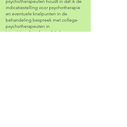
psychotherapeuten houdt in dat ik de
indicatiestelling voor psychotherapie
en eventuele knelpunten in de
behandeling bespreek met collega-
psychotherapeuten in
intervisieverband, waarbij de gegevens
anoniem zijn. Ook daarbij houd ik mij
uiteraard aan de beroepscode voor
psychotherapeuten.
In geval van crisis
Helaas kan het voorkomen dat een
cliënt in crisis geraakt. Mijn praktijk
heeft geen faciliteiten voor opvang bij
crisis.
In geval van een crisissituatie raad ik je
aan contact op te nemen met je eigen
huisarts. Deze kan je indien nodig
doorverwijzen naar de crisisdienst.
Je kan ook zelf contact opnemen met
de crisisdienst: Spoedeisende